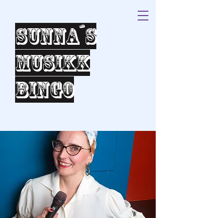
Sunna´s
Musikk
bingo