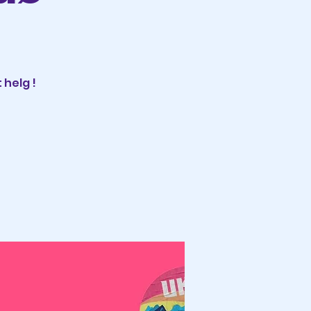
!
 helg !