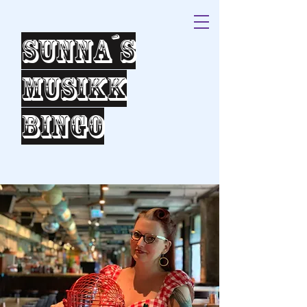
Sunna´s
Musikk
bingo