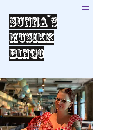
Sunna´s
Musikk
bingo