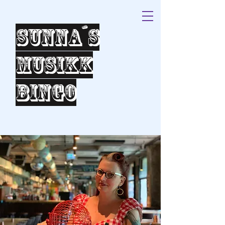
Sunna´s
Musikk
bingo