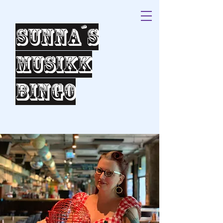
Sunna´s
Musikk
bingo