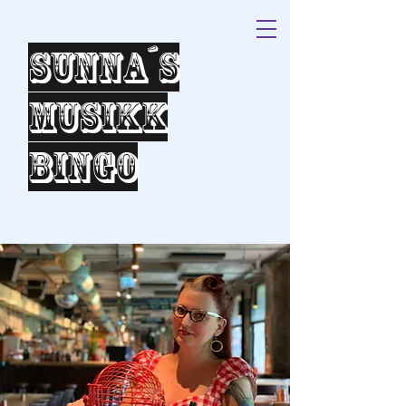
Sunna´s
Musikk
bingo