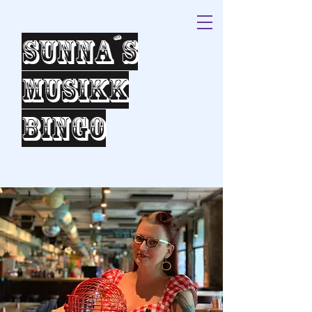
Sunna´s
Musikk
bingo