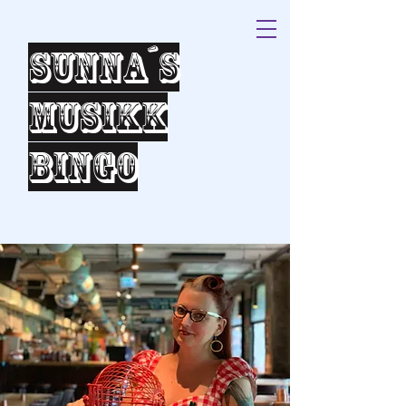
Sunna´s
Musikk
bingo