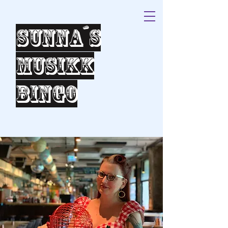
Sunna´s
Musikk
bingo