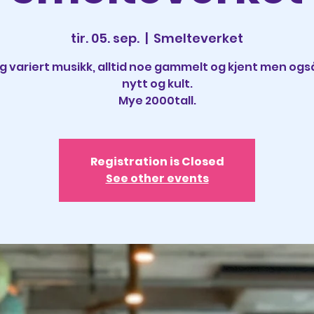
tir. 05. sep.
  |  
Smelteverket
ig variert musikk, alltid noe gammelt og kjent men ogs
nytt og kult.
Mye 2000tall.
Registration is Closed
See other events