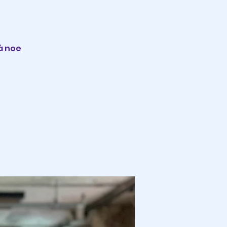
å noe