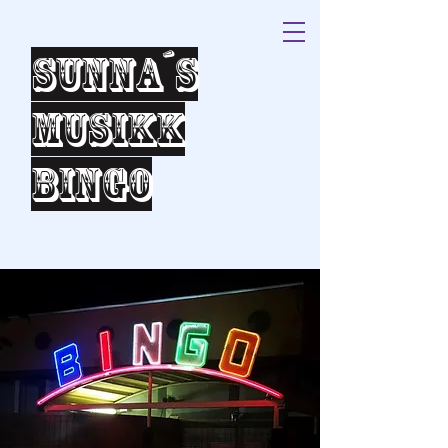
Sunna´s
Musikk
bingo