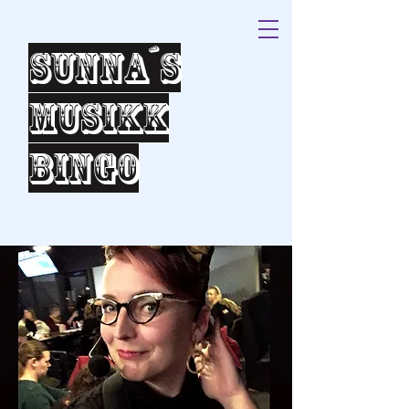
Sunna´s
Musikk
bingo