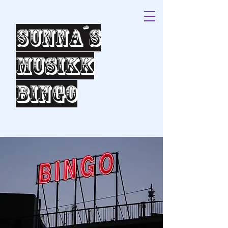
Sunna´s
Musikk
bingo