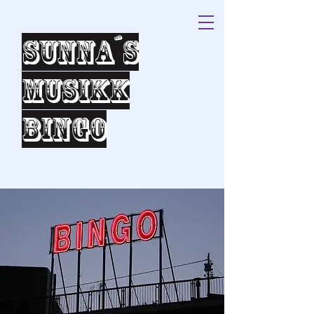
Sunna´s
Musikk
bingo