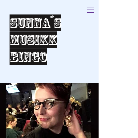
Sunna´s
Musikk
bingo