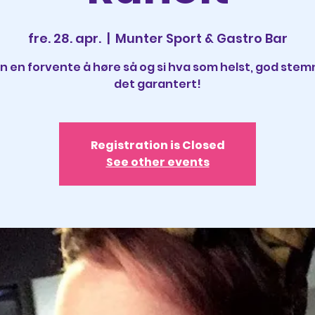
fre. 28. apr.
  |  
Munter Sport & Gastro Bar
n en forvente å høre så og si hva som helst, god stem
det garantert!
Registration is Closed
See other events