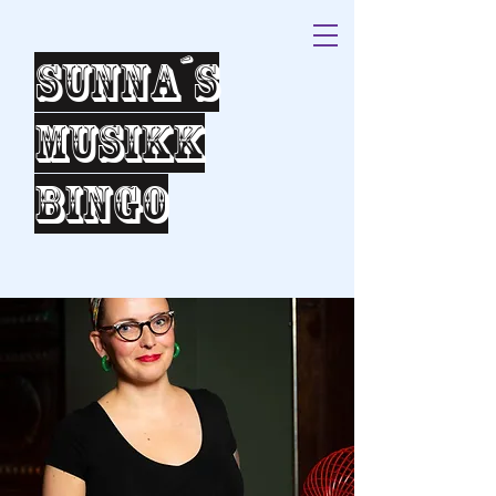
Sunna´s
Musikk
bingo