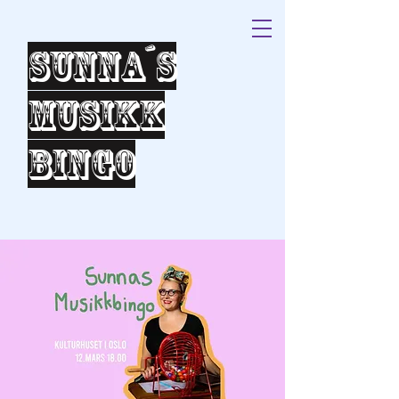
Sunna´s
Musikk
bingo