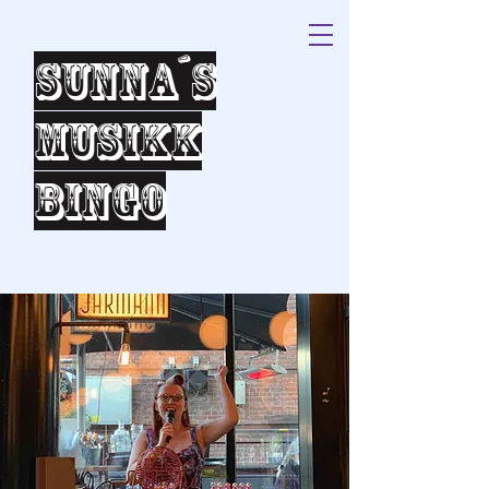
Sunna´s
Musikk
bingo