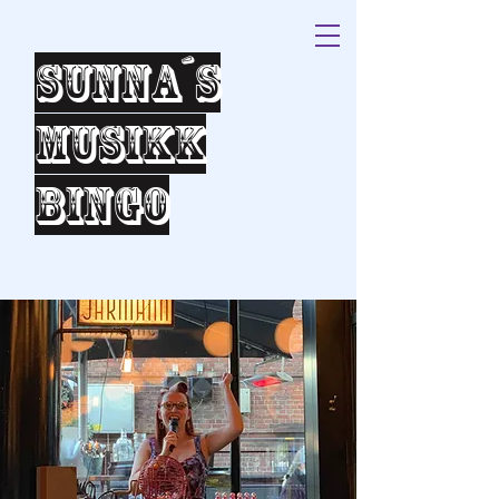
Sunna´s
Musikk
bingo