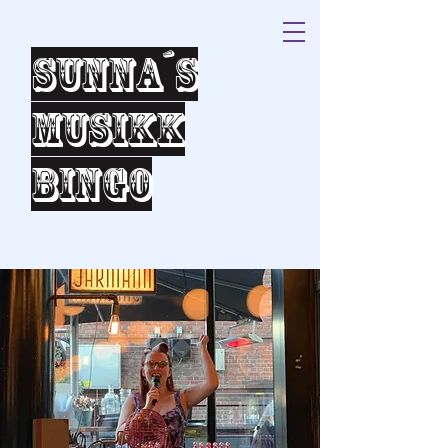
Sunna´s
Musikk
bingo