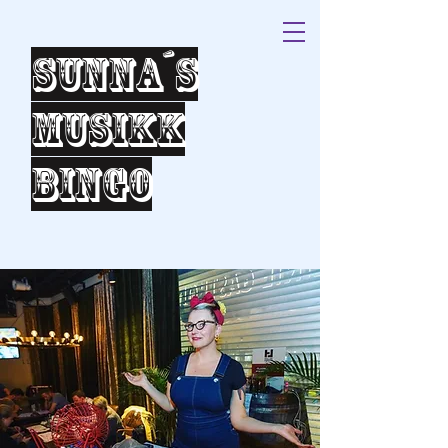
Sunna´s
Musikk
bingo