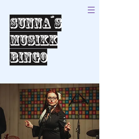
Sunna´s
Musikk
bingo