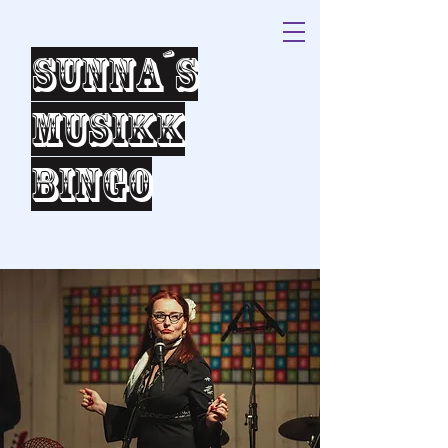
Sunna´s
Musikk
bingo