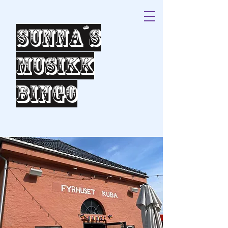
Sunna´s
Musikk
bingo