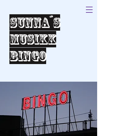
Sunna´s
Musikk
bingo