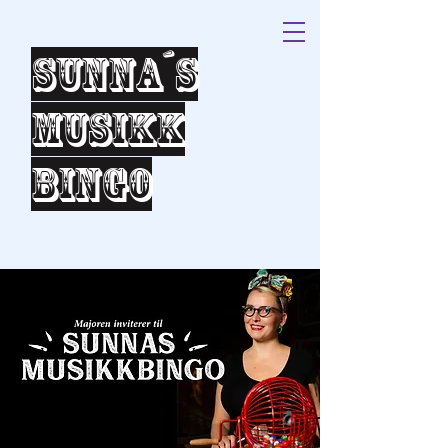
Sunna´s
Musikk
bingo