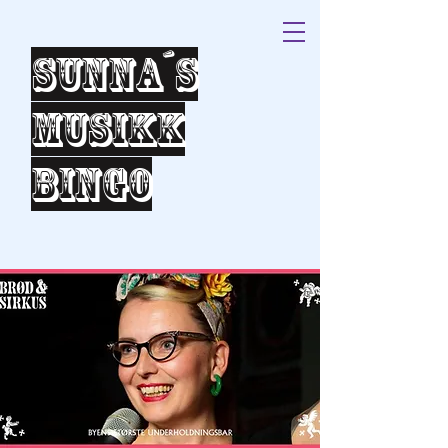
Sunna´s
Musikk
bingo