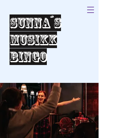
Sunna´s
Musikk
bingo