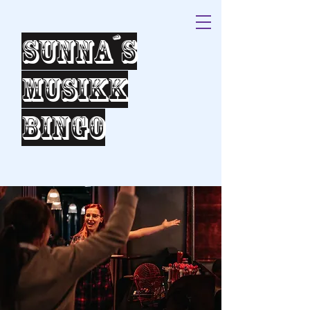
Sunna´s
Musikk
bingo