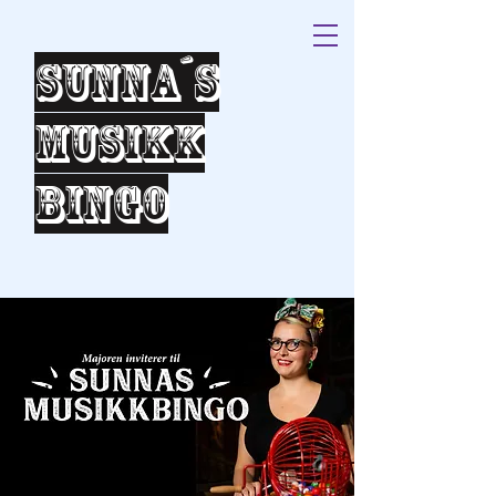
Sunna´s
Musikk
bingo