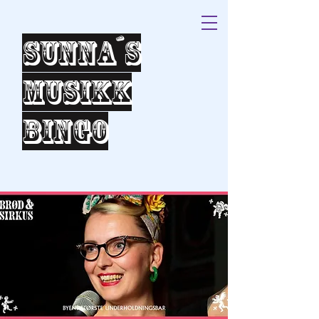
Sunna´s
Musikk
bingo