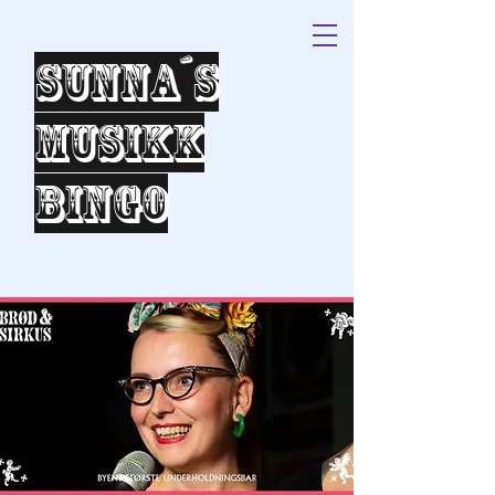
Sunna´s
Musikk
bingo