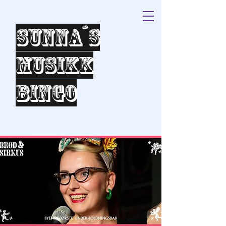
Sunna´s
Musikk
bingo